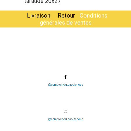
taraudé 20x27
Livraison
Retour
Conditions
générales de ventes
@comptoir.du.caoutchouc
@comptoir.du.caoutchouc